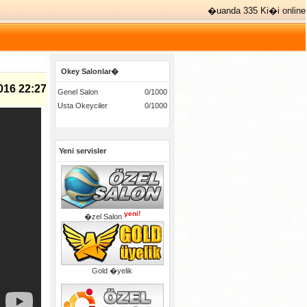
�uanda 335 Ki�i online
Okey Salonlar�
016 22:27
Genel Salon
0/1000
Usta Okeyciler
0/1000
Yeni servisler
yeni!
�zel Salon
Gold �yelik