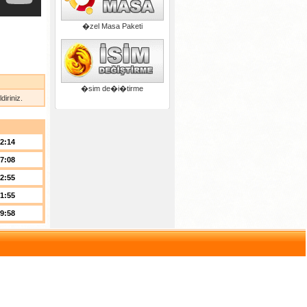
�zel Masa Paketi
�sim de�i�tirme
iriniz.
02:14
17:08
02:55
01:55
19:58