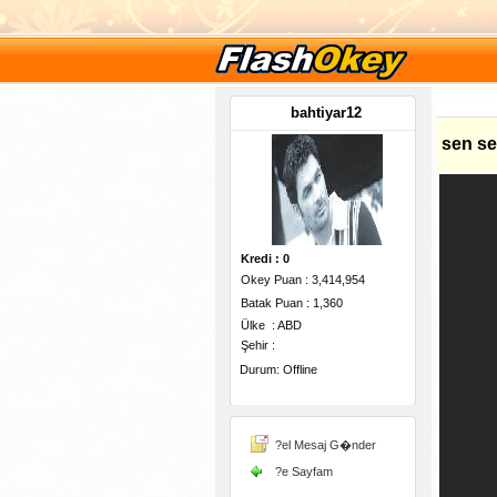
bahtiyar12
sen se
Kredi : 0
Okey Puan : 3,414,954
Batak Puan : 1,360
Ülke : ABD
Şehir :
Durum: Offline
-
?el Mesaj G�nder
?e Sayfam