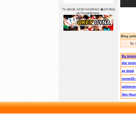
?e olarak sizde kendinize �zel blog
olu?turabilirsiniz.
Blog yetki
Bu 
Bu kişini
dur muh
ay delal
soner25 
gülümse
Sen Huzu