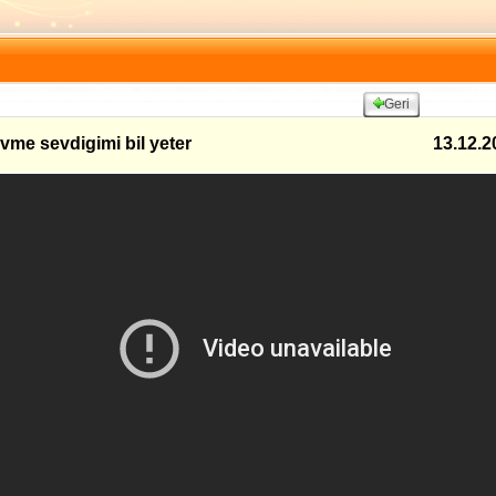
Geri
vme sevdigimi bil yeter
13.12.2