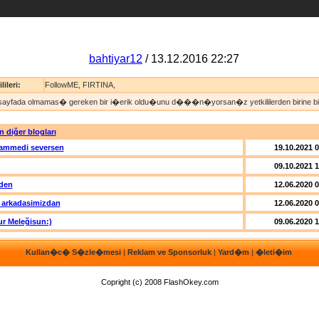
bahtiyar12
/ 13.12.2016 22:27
lileri:
FollowME
,
FIRTINA
,
sayfada olmamas� gereken bir i�erik oldu�unu d���n�yorsan�z yetkililerden birine bild
n diğer blogları
ammedi seversen
19.10.2021 
09.10.2021 
den
12.06.2020 
 arkadasimizdan
12.06.2020 
r Meleğisun:)
09.06.2020 
Kullan�c� S�zle�mesi
|
Reklam ve Sponsorluk
|
Yard�m
|
�leti�im
Copright (c) 2008 FlashOkey.com