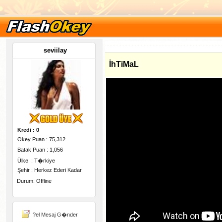
seviilay
İhTiMaL
Kredi : 0
Okey Puan : 75,312
Batak Puan : 1,056
Ülke : T�rkiye
Şehir : Herkez Ederi Kadar
Durum: Offline
-
?el Mesaj G�nder