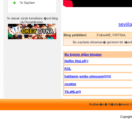
?e Sayfam
?e olarak sizde kendinize �zel blog
olu?turabilirsiniz.
seviil
Blog yetkilileri:
FollowME
,
FIRTINA
,
Bu sayfada olmamas� gereken bir i�erik
Bu kişinin diğer blogları
DeRin HisLeR;)
KÜL
hafdanin goldu olmusum))))))
cicekler
YiLaNLar))
Kullan�c� S�zle�mesi
|
Coprigh