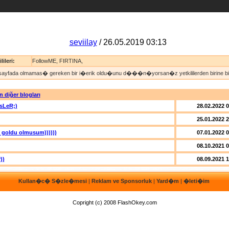
seviilay
/ 26.05.2019 03:13
lileri:
FollowME
,
FIRTINA
,
sayfada olmamas� gereken bir i�erik oldu�unu d���n�yorsan�z yetkililerden birine bild
n diğer blogları
sLeR;)
28.02.2022 
25.01.2022 
 goldu olmusum))))))
07.01.2022 
08.10.2021 
))
08.09.2021 
Kullan�c� S�zle�mesi
|
Reklam ve Sponsorluk
|
Yard�m
|
�leti�im
Copright (c) 2008 FlashOkey.com