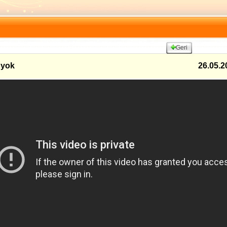
Geri
 yok
26.05.2