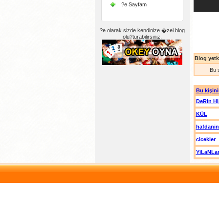
?e Sayfam
?e olarak sizde kendinize �zel blog
olu?turabilirsiniz.
Blog yetki
Bu 
Bu kişini
DeRin Hi
KÜL
hafdanin
cicekler
YiLaNLar