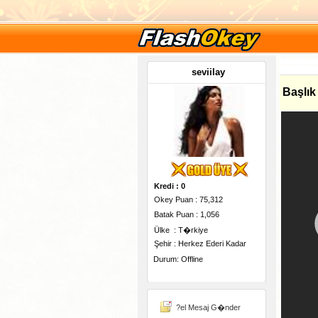
seviilay
Başlık
Kredi : 0
Okey Puan : 75,312
Batak Puan : 1,056
Ülke : T�rkiye
Şehir : Herkez Ederi Kadar
Durum: Offline
-
?el Mesaj G�nder