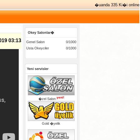
�uanda 335 Ki�i online
Okey Salonlar�
019 03:13
Genel Salon
0/1000
Usta Okeyciler
0/1000
Yeni servisler
yeni!
�zel Salon
Gold �yelik