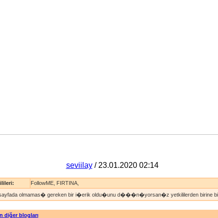
seviilay
/ 23.01.2020 02:14
lileri:
FollowME
,
FIRTINA
,
sayfada olmamas� gereken bir i�erik oldu�unu d���n�yorsan�z yetkililerden birine bild
n diğer blogları