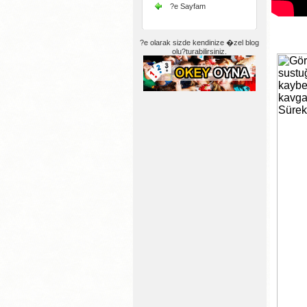
?e Sayfam
?e olarak sizde kendinize �zel blog
olu?turabilirsiniz.