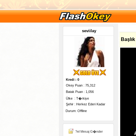
seviilay
Başlık
Kredi : 0
Okey Puan : 75,312
Batak Puan : 1,056
Ülke : T�rkiye
Şehir : Herkez Ederi Kadar
Durum: Offline
-
?el Mesaj G�nder