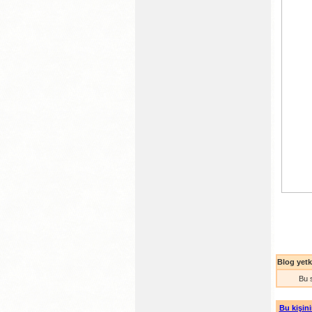
Blog yetki
Bu 
Bu kişini