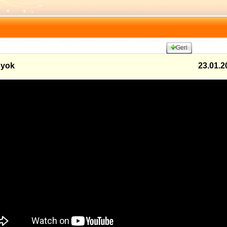
Geri
 yok
23.01.2