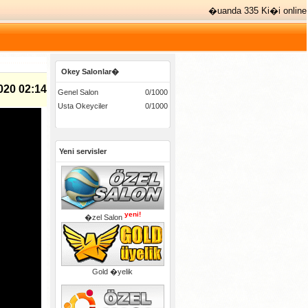
�uanda 335 Ki�i online
Okey Salonlar�
020 02:14
Genel Salon
0/1000
Usta Okeyciler
0/1000
Yeni servisler
yeni!
�zel Salon
Gold �yelik