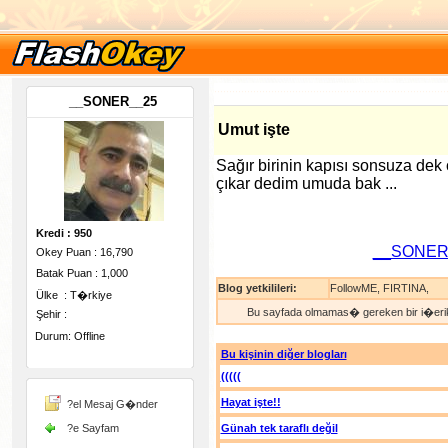
__SONER__25
Umut işte
Sağır birinin kapısı sonsuza dek
çıkar dedim umuda bak ...
Kredi : 950
__SONER
Okey Puan : 16,790
Batak Puan : 1,000
Blog yetkilileri:
FollowME
,
FIRTINA
,
Ülke : T�rkiye
Bu sayfada olmamas� gereken bir i�erik
Şehir :
Durum: Offline
Bu kişinin diğer blogları
(((((
-
Hayat işte!!
?el Mesaj G�nder
?e Sayfam
Günah tek taraflı değil