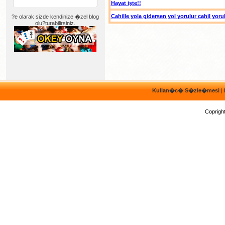
Hayat işte!!
Cahille yola gidersen yol yorulur cahil yor
?e olarak sizde kendinize �zel blog
olu?turabilirsiniz.
Kullan�c� S�zle�mesi
|
Coprigh